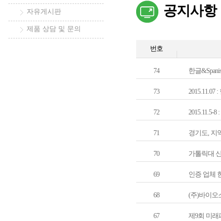
공지사항
자유게시판
제품 상담 및 문의
번호
74
한글&Span
73
2015.11.
72
2015.11.5-8
71
경기도, 지역
70
가톨릭대 산
69
인증 업체 현황
68
(주)바이오소재
67
제9회 미래패