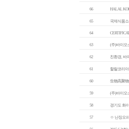
66
HALAL KO
65
국제식품소재전
64
CERTIFICATE 
63
(주)바이오소
62
친환경, 바이
61
할랄코리아 자문
60
生物高聚物有限公
59
(주)바이오
58
경기도 화
57
ㅇ 난징오피스 :