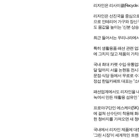
리자인은 리사이클(Recycl
리자인은 선진국을 중심으로
으로 인테리어 가구와 장신
도 몸값을 높이는 ‘신분 상승
최근 들어서는 우리나라에서
특히 생활용품·패션 관련 업
에 그치지 않고 제품의 가치
국내 최대 카펫 수입·유통업체인 
달 말까지 서울 논현동 전시
문점·식당 등에서 무료로 수
정섭 한일카페트 대표는 “소
패션업계에서도 리자인을 내
녹여서 만든 재활용 섬유인 ‘
프로야구단인 에스케이(SK) 
에 걸쳐 선수단이 착용해 화
헌 청바지를 가져오면 새 청
국내에서 리자인 제품에 대한
‘그린 시장’이 세계적인 트