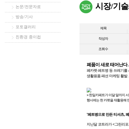
시장/기술
논문/전문자료
방송/기사
포토갤러리
제목
친환경 종이컵
작성자
조회수
폐품이 새로 태어난다…
폐카펫·페트병 등 쓰레기를 
생활용품·패션 마케팅 활발…
» 한일카페트가 이달 말까지 서
행사에는 헌 카펫을 재활용해 
‘페트병으로 만든 티셔츠, 
지난달 코트라가 <그린리포트